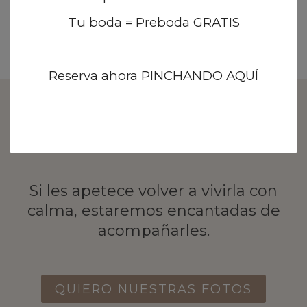
Puede hacerse semanas o incluso meses
después de la boda, en la época que mejor
Tu boda = Preboda GRATIS
encaje con ustedes.
Reserva ahora PINCHANDO AQUÍ
Una historia no termina el día de la
boda
Si les apetece volver a vivirla con
calma, estaremos encantadas de
acompañarles.
QUIERO NUESTRAS FOTOS