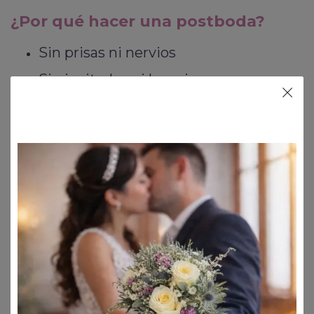
¿Por qué hacer una postboda?
Sin prisas ni nervios
Sin invitados ni horarios
En localizaciones únicas
Más conexión, menos protocolo
Una experiencia diferente a la boda
Nuestra forma de vivir una
postboda
Nos alejamos de lo artificial y buscamos
sesiones naturales, cercanas y fieles a la
historia que vamos a contar...la vuestra...
¿Cómo?
Sin poses forzadas, sin presión,